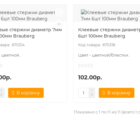
вые стержни диаметр 7мм
Клеевые стержни диамет
100мм Brauberg
6шт 100мм Brauberg
670314
670318
- цветной..
Цвет - цветной/блестки..
00р.
102.00р.
В корзину
В корзину
Показано с 1 по 11 из 11 (всего 1