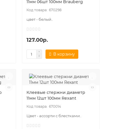
11мм 06шт 100мм Brauberg
670298
цвет - белый..
127.00р.
В корзину
р
Клеевые стержни диаметр
11мм 12шт 100мм Rexant
670014
Цвет - ассорти с блестками..