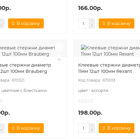
00р.
166.00р.
В корзину
В корзину
вые стержни диаметр
Клеевые стержни диамет
12шт 100мм Brauberg
11мм 12шт 100мм Rexant
670321
670013
- цветные с блестками..
цвет - ассорти..
00р.
198.00р.
В корзину
В корзину