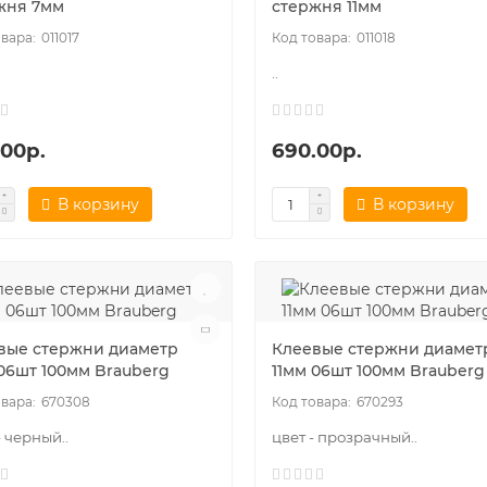
жня 7мм
стержня 11мм
011017
011018
..
.00р.
690.00р.
В корзину
В корзину
вые стержни диаметр
Клеевые стержни диамет
 06шт 100мм Brauberg
11мм 06шт 100мм Brauberg
670308
670293
- черный..
цвет - прозрачный..