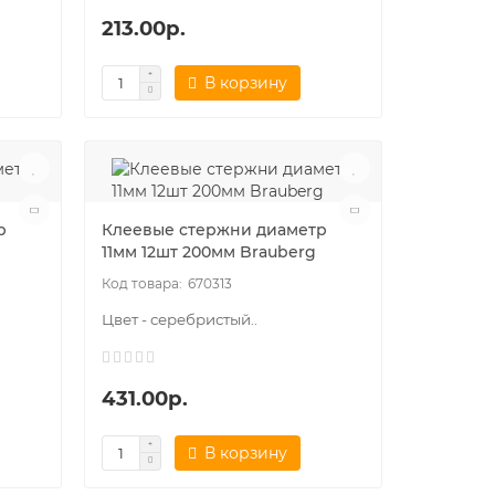
213.00р.
В корзину
р
Клеевые стержни диаметр
11мм 12шт 200мм Brauberg
670313
Цвет - серебристый..
431.00р.
В корзину