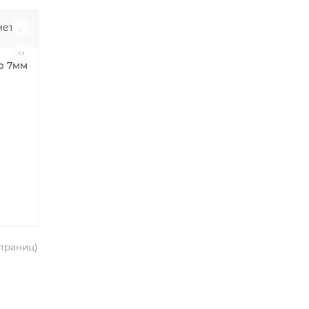
р 7мм
 страниц)