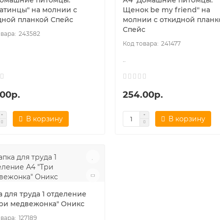
Домашние питомцы.
А4 "Домашние питомцы.
атинцы" на молнии с
Щенок be my friend" на
дной планкой Спейс
молнии с откидной планк
Спейс
243582
241477
..
.00р.
254.00р.
В корзину
В корзину
 для труда 1 отделение
Три медвежонка" Оникс
127189