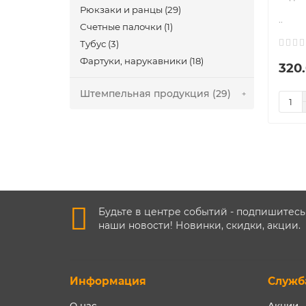
Рюкзаки и ранцы (29)
..
Счетные палочки (1)
Тубус (3)
Фартуки, нарукавники (18)
320
Штемпельная продукция (29)
Будьте в центре событий - подпишитесь
наши новости! Новинки, скидки, акции.
Информация
Служб
О нас
Акции