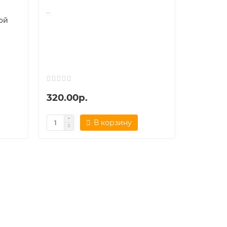
..
ой
320.00р.
В корзину