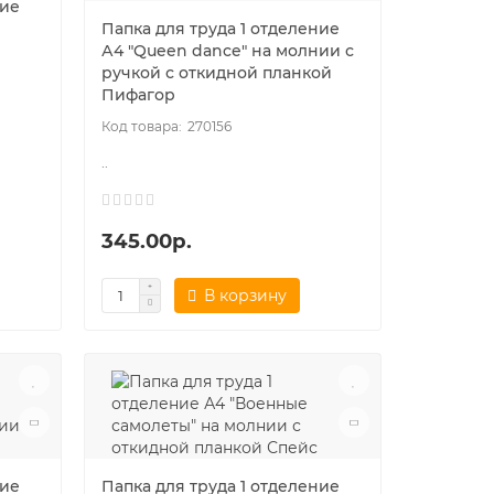
ние
Папка для труда 1 отделение
А4 "Queen dance" на молнии с
ручкой с откидной планкой
Пифагор
270156
..
345.00р.
В корзину
ние
Папка для труда 1 отделение