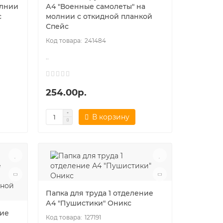
олнии
А4 "Военные самолеты" на
с
молнии с откидной планкой
Спейс
241484
..
254.00р.
В корзину
Папка для труда 1 отделение
А4 "Пушистики" Оникс
ние
127191