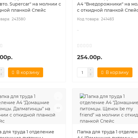
вто. Supercar" на молнии с
А4 "Внедорожники" на м
дной планкой Спейс
с откидной планкой Спей
243580
241483
..
.00р.
254.00р.
В корзину
В корзину
 для труда 1 отделение
Папка для труда 1 отделе