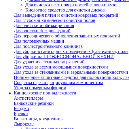
Для очистки всех поверхностей салона и кузова
Кислотное средство для очистки дисков
Для выведения пятен и очистки ковровых покрытий
Для глубокой химической очистки полов
Для очистки и обезжиривания
Для очистки фасадов зданий
Для переодического обновления защитных покрытий
Для поломоечных машин
Для послестроительного клининга
Для уборки в санитарных помещениях (сантехника, полы,
Для уборки на ПРОФЕССИОНАЛЬНОЙ КУХНИ
Для удаления сложных загрязнений
Для ухода за всеми моющимися поверхностями
Для ухода за стеклянными и зеркальными поверхностями
Полимерные защитные средства для полов (полироли, лак
Средства с дезинфицирующим компонентом
Уход за номерным фондом
Канцелярские принадлежности
Антистеплеры
Банковские резинки
Бейджи
Брелки
Визитницы, кредитницы
Дыроколы