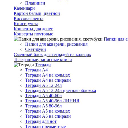
Планинги
Календари
Картон белый, цветной
Кассовая лента
Книги учета
Конверты для денег
Конверты почтовые
Папки для а
Папки для акварели, рисования
Скетчбуки
Сменный блок для тетрадей на кольцах
Телефонные, записные книги
Тетради
Тетради А4
Тетради А4 на кольцах
Тетради А4 на спирали
Тетради А5 12-24л
Тетради А5 12-24л цветная обложка
Тетради А5 40-60л
Тетради А5 40-96л ЛИНИЯ
Тетради А5 80-96л
Тетради А5 на кольцах
Тетради А5 на спирали
Тетради для нот
Тетради предметные