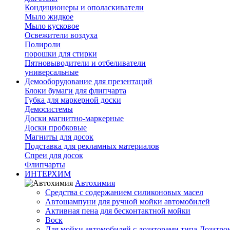
Кондиционеры и ополаскиватели
Мыло жидкое
Мыло кусковое
Освежители воздуха
Полироли
порошки для стирки
Пятновыводители и отбеливатели
универсальные
Демооборудование для презентаций
Блоки бумаги для флипчарта
Губка для маркерной доски
Демосистемы
Доски магнитно-маркерные
Доски пробковые
Магниты для досок
Подставка для рекламных материалов
Спреи для досок
Флипчарты
ИНТЕРХИМ
Автохимия
Cредства с содержанием силиконовых масел
Автошампуни для ручной мойки автомобилей
Активная пена для бесконтактной мойки
Воск
Для мойки автомобилей с дозаторами типа Дозатро