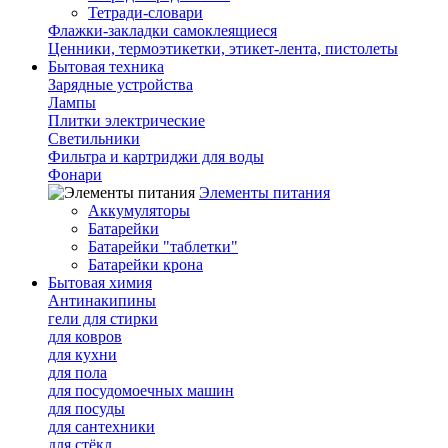
Тетради-словари
Флажки-закладки самоклеящиеся
Ценники, термоэтикетки, этикет-лента, пистолеты
Бытовая техника
Зарядные устройства
Лампы
Плитки электрические
Светильники
Фильтра и картриджи для воды
Фонари
Элементы питания
Аккумуляторы
Батарейки
Батарейки "таблетки"
Батарейки крона
Бытовая химия
Антинакипины
гели для стирки
для ковров
для кухни
для пола
для посудомоечных машин
для посуды
для сантехники
для стёкл