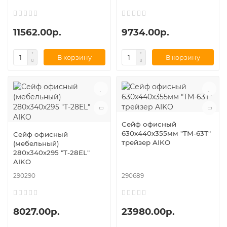
11562.00р.
9734.00р.
В корзину
В корзину
Сейф офисный
630х440х355мм "ТМ-63Т"
Сейф офисный
трейзер AIKO
(мебельный)
280х340х295 "Т-28EL"
AIKO
290290
290689
8027.00р.
23980.00р.