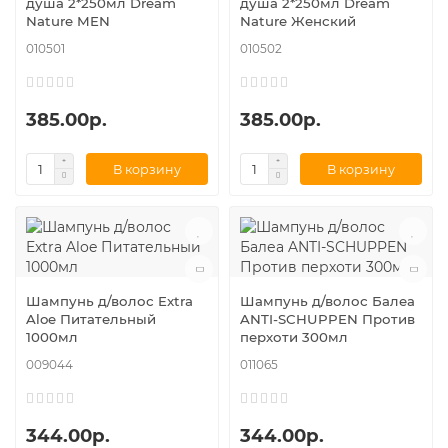
душа 2*250мл Dream
душа 2*250мл Dream
Nature MEN
Nature Женский
010501
010502
385.00р.
385.00р.
В корзину
В корзину
Шампунь д/волос Extra
Шампунь д/волос Балеа
Aloe Питательный
ANTI-SCHUPPEN Против
1000мл
перхоти 300мл
009044
011065
344.00р.
344.00р.