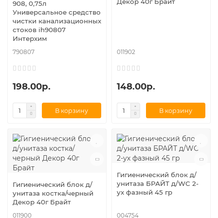
Декор 40г Брайт
908, 0,75л
Универсальное средство
чистки канализационных
стоков ih90807
Интерхим
790807
011902
198.00р.
148.00р.
В корзину
В корзину
Гигиенический блок д/
унитаза БРАЙТ д/WC 2-
Гигиенический блок д/
ух фазный 45 гр
унитаза костка/черный
Декор 40г Брайт
011900
004754