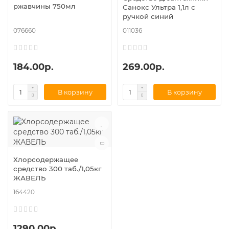
ржавчины 750мл
Санокс Ультра 1,1л с
ручкой синий
076660
011036
184.00р.
269.00р.
В корзину
В корзину
Хлорсодержащее
средство 300 таб./1,05кг
ЖАВЕЛЬ
164420
1290.00р.