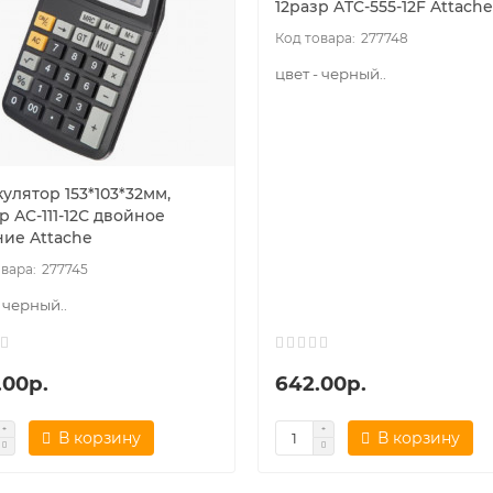
12разр ATC-555-12F Attache
277748
цвет - черный..
улятор 153*103*32мм,
р AC-111-12С двойное
ние Attache
277745
- черный..
.00р.
642.00р.
В корзину
В корзину