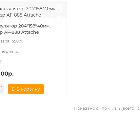
кулятор 204*158*40мм,
р AF-888 Attache
550711
- черный..
.00р.
В корзину
Показано с 1 по 4 из 4 (всего 1