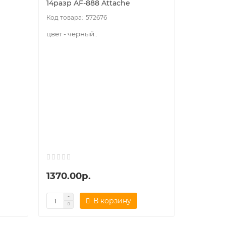
14разр AF-888 Attache
572676
цвет - черный..
1370.00р.
В корзину