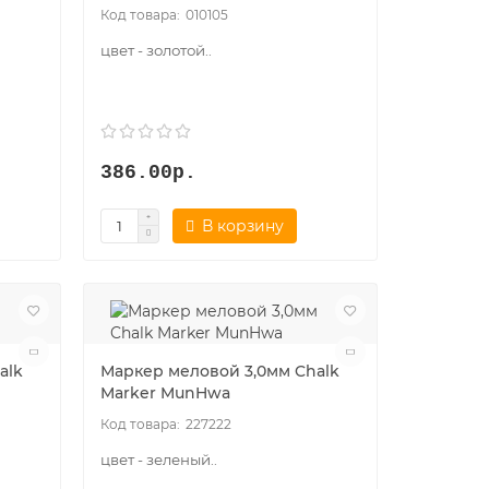
010105
цвет - золотой..
386.00р.
В корзину
alk
Маркер меловой 3,0мм Chalk
Marker MunHwa
227222
цвет - зеленый..