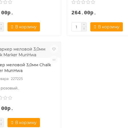
.00р.
264.00р.
В корзину
В корзину
ер меловой 3,0мм Chalk
er MunHwa
227225
- розовый..
.00р.
В корзину