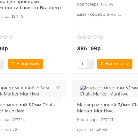
ер для проверки
010104
инности банкнот Brauberg
цвет - серебрянный..
151245
00р.
386.00р.
В корзину
В корзину
ер меловой 3,0мм Chalk
Маркер меловой 3,0мм Ch
er MunHwa
Marker MunHwa
227224
227221
- желтый..
цвет - голубой..